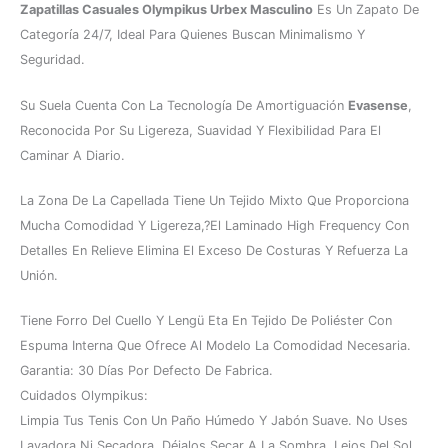
Zapatillas Casuales Olympikus Urbex Masculino
Es Un Zapato De
Categoría 24/7, Ideal Para Quienes Buscan Minimalismo Y
Seguridad.
Su Suela Cuenta Con La Tecnología De Amortiguación
Evasense
,
Reconocida Por Su Ligereza, Suavidad Y Flexibilidad Para El
Caminar A Diario.
La Zona De La Capellada Tiene Un Tejido Mixto Que Proporciona
Mucha Comodidad Y Ligereza,?el Laminado High Frequency Con
Detalles En Relieve Elimina El Exceso De Costuras Y Refuerza La
Unión.
Tiene Forro Del Cuello Y Lengü Eta En Tejido De Poliéster Con
Espuma Interna Que Ofrece Al Modelo La Comodidad Necesaria.
Garantia: 30 Días Por Defecto De Fabrica.
Cuidados Olympikus:
Limpia Tus Tenis Con Un Paño Húmedo Y Jabón Suave. No Uses
Lavadora Ni Secadora. Déjalos Secar A La Sombra, Lejos Del Sol