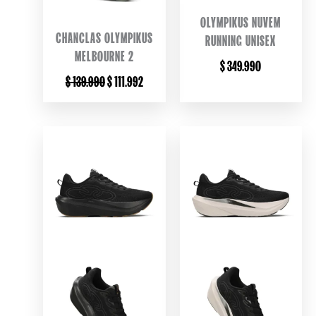
OLYMPIKUS NUVEM
CHANCLAS OLYMPIKUS
RUNNING UNISEX
MELBOURNE 2
$
349.990
ORIGINAL
CURRENT
$
139.990
$
111.992
PRICE
PRICE
WAS:
IS:
$ 139.990.
$ 111.992.