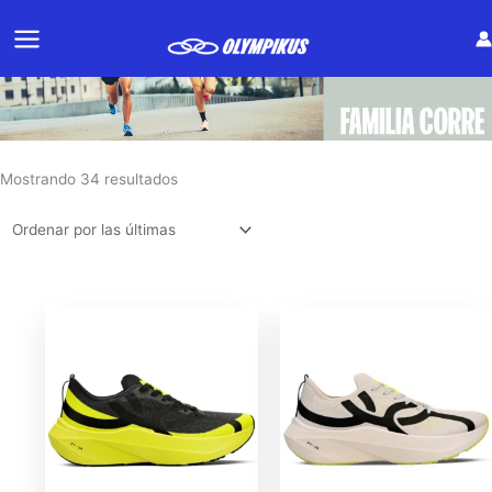
Ir
al
contenido
Sorted
Mostrando 34 resultados
by
latest