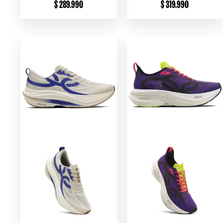
$
289.990
$
319.990