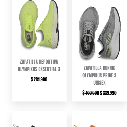
ZAPATILLA DEPORTIVA
ZAPATILLA RUNNIG
OLYMPIKUS ESSENTIAL 3
OLYMPIKUS PRIDE 3
$
284.990
UNISEX
ORIGINAL
CURRE
$
409.990
$
339.990
PRICE
PRICE
WAS:
IS:
$ 409.990.
$ 339.