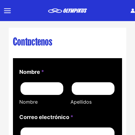
Ir
al
contenido
Contactenos
Nombre
*
Nombre
Apellidos
Correo electrónico
*