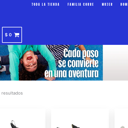
TODA LA TIENDA
FAMILIA CORRE
MUJER
HOM
$
0
Sorted
 resultados
by
latest