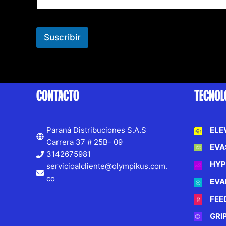
Suscribir
CONTACTO
TECNOL
Paraná Distribuciones S.A.S
ELE
Carrera 37 # 25B- 09
EVA
3142675981
HYP
servicioalcliente@olympikus.com.
co
EVA
FEE
GRI