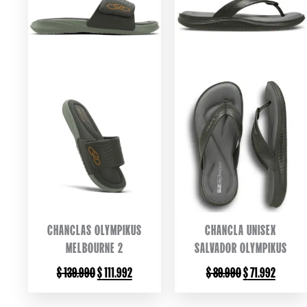
CHANCLAS OLYMPIKUS
CHANCLA UNISEX
MELBOURNE 2
SALVADOR OLYMPIKUS
ORIGINAL
CURRENT
ORIGINAL
CURREN
$
139.990
$
111.992
$
89.990
$
71.992
PRICE
PRICE
PRICE
PRICE
WAS:
IS:
WAS:
IS: