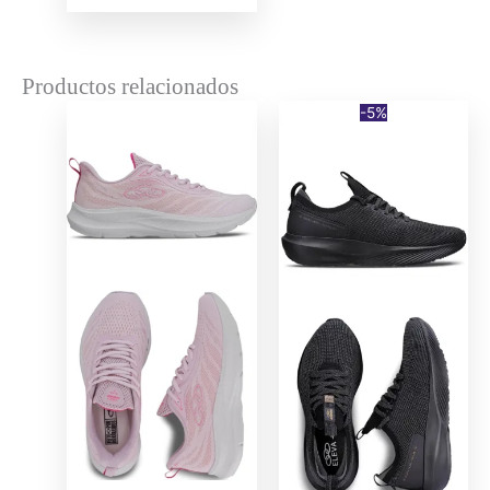
PRICE
PRICE
WAS:
IS:
$ 114.990.
$ 91.992.
Productos relacionados
-5%