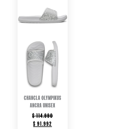
CHANCLA OLYMPIKUS
ANGRA UNISEX
$
114.990
ORIGINAL
CURRENT
$
91.992