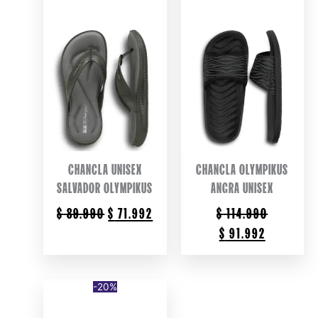
CHANCLA UNISEX
CHANCLA OLYMPIKUS
SALVADOR OLYMPIKUS
ANGRA UNISEX
ORIGINAL
CURRENT
$
89.990
$
71.992
$
114.990
PRICE
PRICE
ORIGINAL
CURRENT
$
91.992
WAS:
IS:
PRICE
PRICE
$ 89.990.
$ 71.992.
WAS:
IS:
$ 114.990.
$ 91.992.
-20%