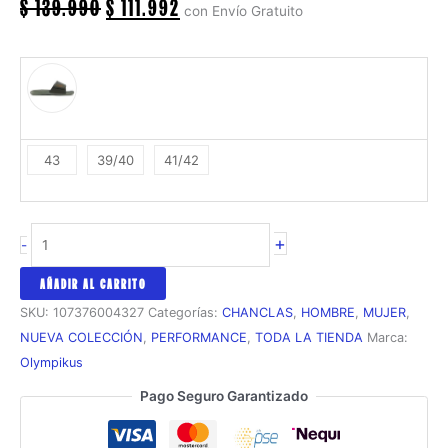
ORIGINAL
CURRENT
$
139.990
$
111.992
con Envío Gratuito
PRICE
PRICE
WAS:
IS:
$ 139.990.
$ 111.992.
43
39/40
41/42
Chanclas
+
-
Olympikus
Melbourne
AÑADIR AL CARRITO
2
SKU:
107376004327
Categorías:
CHANCLAS
,
HOMBRE
,
MUJER
,
cantidad
NUEVA COLECCIÓN
,
PERFORMANCE
,
TODA LA TIENDA
Marca:
Olympikus
Pago Seguro Garantizado