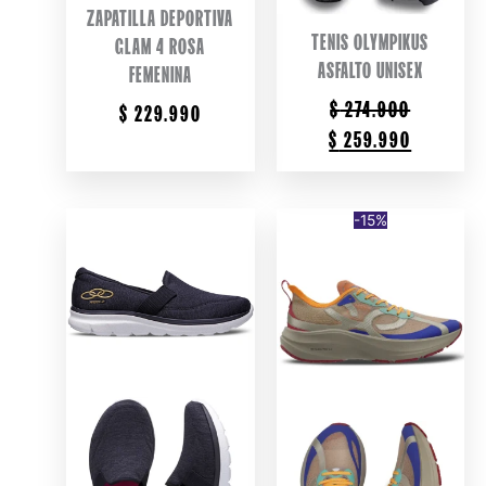
ZAPATILLA DEPORTIVA
TENIS OLYMPIKUS
GLAM 4 ROSA
ASFALTO UNISEX
FEMENINA
$
274.900
$
229.990
ORIGINAL
CURRENT
$
259.990
PRICE
PRICE
WAS:
IS:
$ 274.900.
$ 259.99
-15%