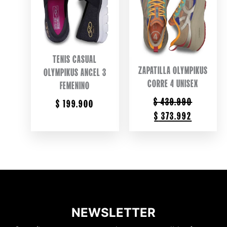
TENIS CASUAL
ZAPATILLA OLYMPIKUS
OLYMPIKUS ANGEL 3
CORRE 4 UNISEX
FEMENINO
$
439.990
$
199.900
ORIGINAL
CURRENT
$
373.992
PRICE
PRICE
WAS:
IS:
$ 439.990.
$ 373.99
NEWSLETTER