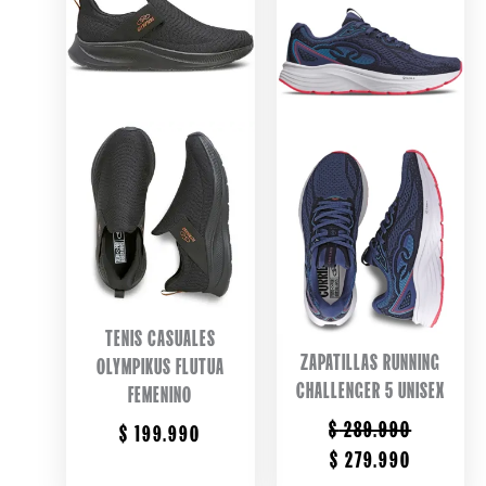
TENIS CASUALES
ZAPATILLAS RUNNING
OLYMPIKUS FLUTUA
CHALLENGER 5 UNISEX
FEMENINO
$
289.990
$
199.990
ORIGINAL
CURRENT
$
279.990
PRICE
PRICE