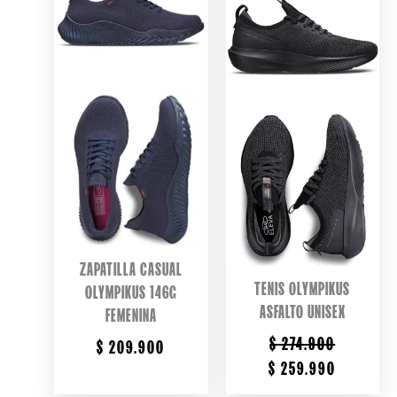
ZAPATILLA CASUAL
TENIS OLYMPIKUS
OLYMPIKUS 146G
ASFALTO UNISEX
FEMENINA
$
274.900
$
209.900
ORIGINAL
CURRENT
$
259.990
PRICE
PRICE