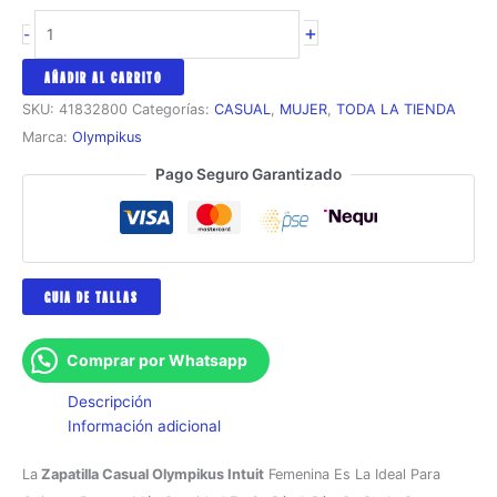
Zapatilla
+
-
Casual
Olympikus
AÑADIR AL CARRITO
Intuit
SKU:
41832800
Categorías:
CASUAL
,
MUJER
,
TODA LA TIENDA
Femenina
Marca:
Olympikus
cantidad
Pago Seguro Garantizado
GUIA DE TALLAS
Comprar por Whatsapp
Descripción
Información adicional
La
Zapatilla Casual Olympikus Intuit
Femenina Es La Ideal Para