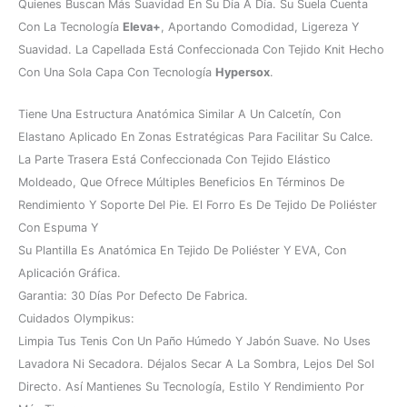
Quienes Buscan Más Suavidad En Su Día A Día. Su Suela Cuenta
Con La Tecnología
Eleva+
, Aportando Comodidad, Ligereza Y
Suavidad. La Capellada Está Confeccionada Con Tejido Knit Hecho
Con Una Sola Capa Con Tecnología
Hypersox
.
Tiene Una Estructura Anatómica Similar A Un Calcetín, Con
Elastano Aplicado En Zonas Estratégicas Para Facilitar Su Calce.
La Parte Trasera Está Confeccionada Con Tejido Elástico
Moldeado, Que Ofrece Múltiples Beneficios En Términos De
Rendimiento Y Soporte Del Pie. El Forro Es De Tejido De Poliéster
Con Espuma Y
Su Plantilla Es Anatómica En Tejido De Poliéster Y EVA, Con
Aplicación Gráfica.
Garantia: 30 Días Por Defecto De Fabrica.
Cuidados Olympikus:
Limpia Tus Tenis Con Un Paño Húmedo Y Jabón Suave. No Uses
Lavadora Ni Secadora. Déjalos Secar A La Sombra, Lejos Del Sol
Directo. Así Mantienes Su Tecnología, Estilo Y Rendimiento Por