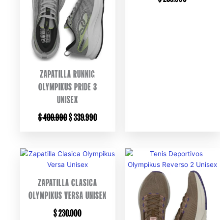
ZAPATILLA RUNNIG
OLYMPIKUS PRIDE 3
UNISEX
ORIGINAL
CURRENT
$
409.990
$
339.990
PRICE
PRICE
WAS:
IS:
$ 409.990.
$ 339.990.
ZAPATILLA CLASICA
OLYMPIKUS VERSA UNISEX
$
230.000