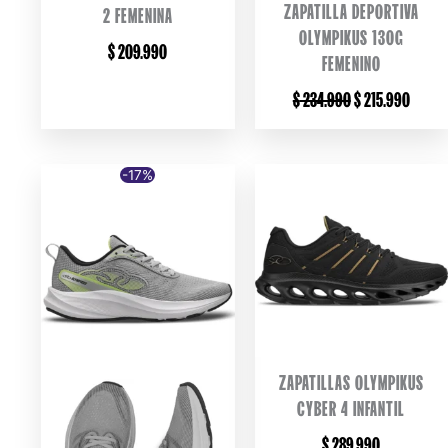
ZAPATILLA DEPORTIVA
2 FEMENINA
OLYMPIKUS 130G
$
209.990
FEMENINO
ORIGINAL
CURRE
$
234.990
$
215.990
PRICE
PRICE
WAS:
IS:
$ 234.990.
$ 215.
-17%
ZAPATILLAS OLYMPIKUS
CYBER 4 INFANTIL
$
289.990