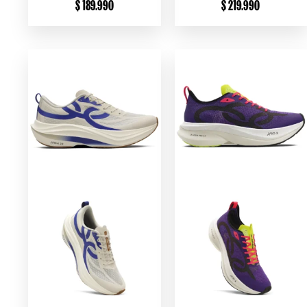
$
189.990
$
219.990