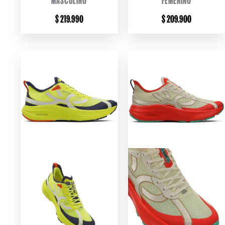
$
219.990
$
209.900