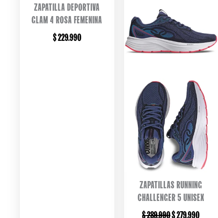
ZAPATILLA DEPORTIVA
GLAM 4 ROSA FEMENINA
$
229.990
ZAPATILLAS RUNNING
CHALLENGER 5 UNISEX
ORIGINAL
CURRE
$
289.990
$
279.990