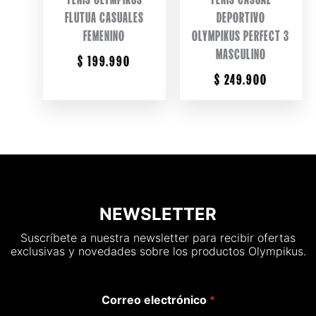
FLUTUA CASUALES
DEPORTIVO
FEMENINO
OLYMPIKUS PERFECT 3
MASCULINO
$
199.990
$
249.900
NEWSLETTER
Suscríbete a nuestra newsletter para recibir ofertas
exclusivas y novedades sobre los productos Olympikus.
Correo electrónico
*