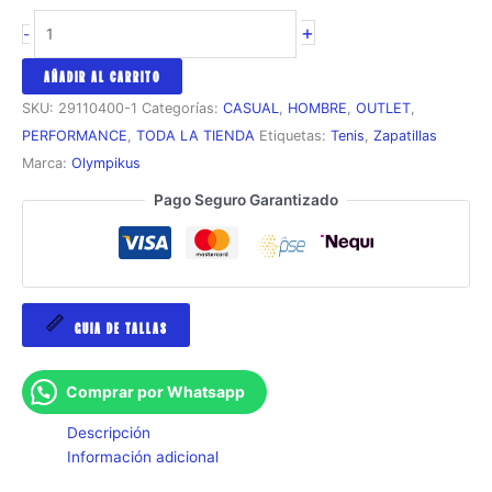
ZAPATILLA
+
-
OLYMPIKUS
URBEX
AÑADIR AL CARRITO
2
SKU:
29110400-1
Categorías:
CASUAL
,
HOMBRE
,
OUTLET
,
MASCULINO
PERFORMANCE
,
TODA LA TIENDA
Etiquetas:
Tenis
,
Zapatillas
cantidad
Marca:
Olympikus
Pago Seguro Garantizado
GUIA DE TALLAS
Comprar por Whatsapp
Descripción
Información adicional