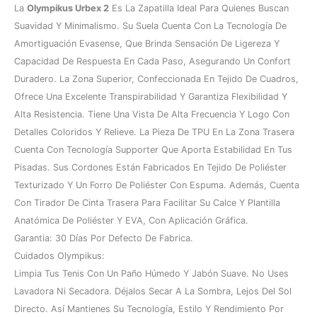
La
Olympikus Urbex 2
Es La Zapatilla Ideal Para Quienes Buscan
Suavidad Y Minimalismo. Su Suela Cuenta Con La Tecnología De
Amortiguación Evasense, Que Brinda Sensación De Ligereza Y
Capacidad De Respuesta En Cada Paso, Asegurando Un Confort
Duradero. La Zona Superior, Confeccionada En Tejido De Cuadros,
Ofrece Una Excelente Transpirabilidad Y Garantiza Flexibilidad Y
Alta Resistencia. Tiene Una Vista De Alta Frecuencia Y Logo Con
Detalles Coloridos Y Relieve. La Pieza De TPU En La Zona Trasera
Cuenta Con Tecnología Supporter Que Aporta Estabilidad En Tus
Pisadas. Sus Cordones Están Fabricados En Tejido De Poliéster
Texturizado Y Un Forro De Poliéster Con Espuma. Además, Cuenta
Con Tirador De Cinta Trasera Para Facilitar Su Calce Y Plantilla
Anatómica De Poliéster Y EVA, Con Aplicación Gráfica.
Garantia: 30 Días Por Defecto De Fabrica.
Cuidados Olympikus:
Limpia Tus Tenis Con Un Paño Húmedo Y Jabón Suave. No Uses
Lavadora Ni Secadora. Déjalos Secar A La Sombra, Lejos Del Sol
Directo. Así Mantienes Su Tecnología, Estilo Y Rendimiento Por