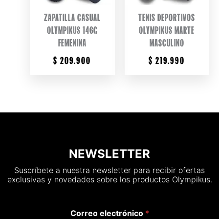
ZAPATILLA CASUAL
TENIS DEPORTIVOS
OLYMPIKUS 146G
OLYMPIKUS MARTE
FEMENINA
MASCULINO
$
209.900
$
219.990
NEWSLETTER
Suscríbete a nuestra newsletter para recibir ofertas
exclusivas y novedades sobre los productos Olympikus.
Correo electrónico
*