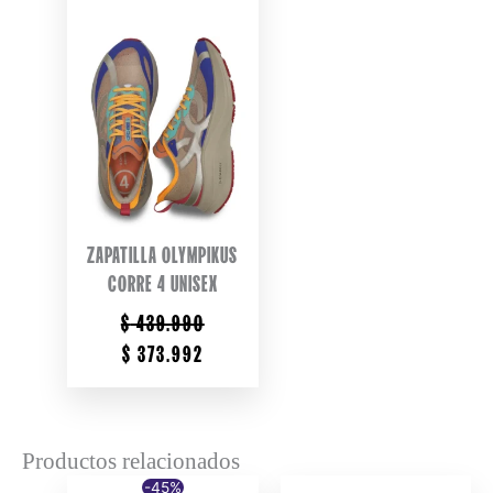
ZAPATILLA OLYMPIKUS
CORRE 4 UNISEX
$
439.990
ORIGINAL
CURRENT
$
373.992
PRICE
PRICE
WAS:
IS:
$ 439.990.
$ 373.992.
Productos relacionados
-45%