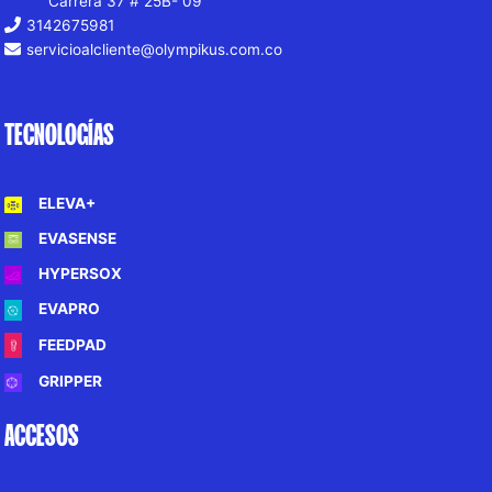
Carrera 37 # 25B- 09
3142675981
servicioalcliente@olympikus.com.co
TECNOLOGÍAS
ELEVA+
EVASENSE
HYPERSOX
EVAPRO
FEEDPAD
GRIPPER
ACCESOS