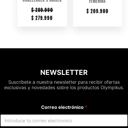
FEMENINA
$
289.990
$
209.900
ORIGINAL
CURRENT
$
279.990
PRICE
PRICE
WAS:
IS:
$ 289.990.
$ 279.990.
NEWSLETTER
Suscríbete a nuestra newsletter para recibir ofertas
exclusivas y novedades sobre los productos Olympikus.
Correo electrónico
*