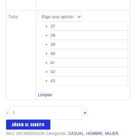
Talla
:
37
38
39
40
41
42
43
Limpiar
Zapatilla
+
-
Olympikus
Curva
AÑADIR AL CARRITO
cantidad
SKU:
581388000336
Categorías:
CASUAL
,
HOMBRE
,
MUJER
,