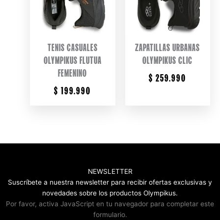
TENIS CASUALES
ZAPATILLAS URBANAS
OLYMPIKUS FLUTUA
OLYMPIKUS CLIC
FEMENINO
$
259.990
$
199.990
NEWSLETTER
Suscríbete a nuestra newsletter para recibir ofertas exclusivas y
novedades sobre los productos Olympikus.
Por favor, activa JavaScript en tu navegador para completar este
formulario.