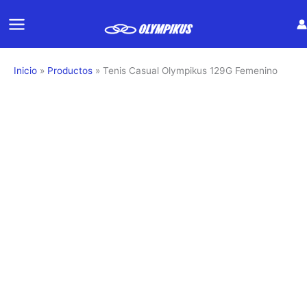
Ir
al
contenido
Inicio
Productos
Tenis Casual Olympikus 129G Femenino