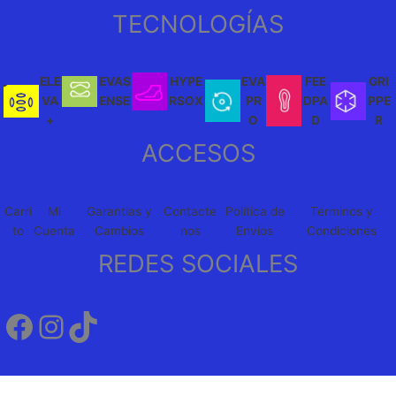
TECNOLOGÍAS
ELE
EVAS
HYPE
EVA
FEE
GRI
VA
ENSE
RSOX
PR
DPA
PPE
+
O
D
R
ACCESOS
Carri
Mi
Garantias y
Contacte
Política de
Terminos y
to
Cuenta
Cambios
nos
Envíos
Condiciones
REDES SOCIALES
Facebook
Instagram
TikTok