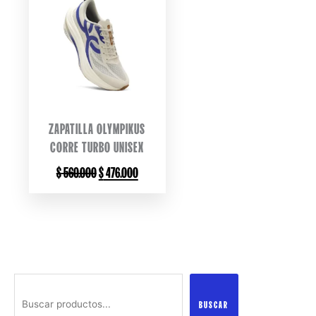
ZAPATILLA OLYMPIKUS
CORRE TURBO UNISEX
ORIGINAL
CURRENT
$
560.000
$
476.000
PRICE
PRICE
WAS:
IS:
$ 560.000.
$ 476.000.
Buscar
BUSCAR