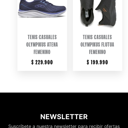
TENIS CASUALES
TENIS CASUALES
OLYMPIKUS ATENA
OLYMPIKUS FLUTUA
FEMENINO
FEMENINO
$
229.900
$
199.990
NEWSLETTER
Suscríbete a nuestra newsletter para recibir ofertas