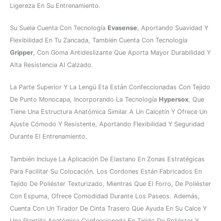
Ligereza En Su Entrenamiento.
Su Suela Cuenta Con Tecnología
Evasense
, Aportando Suavidad Y
Flexibilidad En Tu Zancada, También Cuenta Con Tecnología
Gripper
, Con Goma Antideslizante Que Aporta Mayor Durabilidad Y
Alta Resistencia Al Calzado.
La Parte Superior Y La Lengü Eta Están Confeccionadas Con Tejido
De Punto Monocapa, Incorporando La Tecnología
Hypersox
, Que
Tiene Una Estructura Anatómica Similar A Un Calcetín Y Ofrece Un
Ajuste Cómodo Y Resistente, Aportando Flexibilidad Y Seguridad
Durante El Entrenamiento.
También Incluye La Aplicación De Elastano En Zonas Estratégicas
Para Facilitar Su Colocación. Los Cordones Están Fabricados En
Tejido De Poliéster Texturizado, Mientras Que El Forro, De Poliéster
Con Espuma, Ofrece Comodidad Durante Los Paseos. Además,
Cuenta Con Un Tirador De Cinta Trasero Que Ayuda En Su Calce Y
Una Plantilla Anatómica Confeccionada En Tejido De Poliéster Y