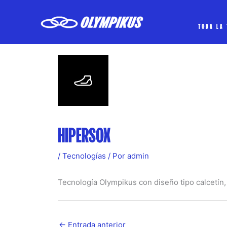
Ir
al
TODA LA
contenido
HIPERSOX
/
Tecnologías
/ Por
admin
Tecnología Olympikus con diseño tipo calcetín, l
←
Entrada anterior